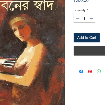
Price
₹200.00
Quantity
*
Add to Cart