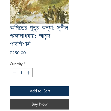
অমিতের পুত্র কন্যা: সুনীল
গঙ্গোপাধ্যায়: আনন্দ
পাবলিশার্স
Price
₹250.00
Quantity
*
Add to Cart
Buy Now