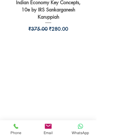
Indian Economy Key Concepts,
Indian Economy Coursew
10e by IRS Sankarganesh
by Jayant Parikshit fo
Karuppiah
Regular Price
Sale Price
₹375.00
₹280.00
BookSmith e-store
Behind Murari Mohan Primary School,
Aurobindapally,
Siliguri-734006,
West Bengal.
+91-7719353798
booksmith2021@gmail.com
Phone
Email
WhatsApp